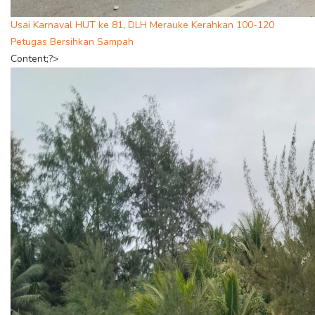
Usai Karnaval HUT ke 81, DLH Merauke Kerahkan 100-120
Petugas Bersihkan Sampah
Content;?>