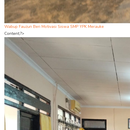
Wabup Fauzun Beri Motivasi Siswa SMP YPK Merauke
Content;?>