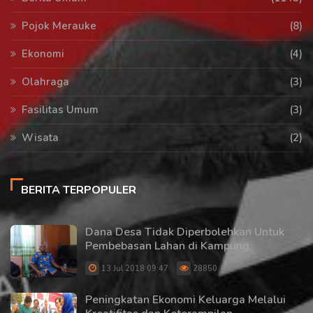
Pojok Merauke
(8)
Ekonomi
(4)
Olahraga
(3)
Fasilitas Umum
(3)
Wisata
(2)
BERITA TERPOPULER
Dana Desa Tidak Diperbolehkan Untuk
Pembebasan Lahan di Kampung
13 Jul 2018 09:47
28850
Peningkatan Ekonomi Keluarga Melalui