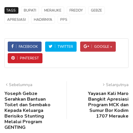
TAGS:
BUPATI
MERAUKE
FREDDY
GEBZE
APRESIASI
HADIRNYA
PPS
FACEBOOK
TWITTER
GOOGLE +
PINTEREST
Sebelumnya
Selanjutnya
Yoseph Gebze
Yayasan Kali Maro
Serahkan Bantuan
Bangkit Apresiasi
Toilet dan Sembako
Program MCK dan
Kepada Keluarga
Sumur Bor Kodim
Berisiko Stunting
1707 Merauke
Melalui Program
GENTING