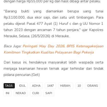
dengan harga Rp55.000 per kg dan hasil dibagi antar pelaku.
"Barang bukti yang diamankan berupa uang tunai
Rp3.100.000, dua ekor sapi, dan satu unit timbangan. Para
pelaku dijerat Pasal 477 Ayat (1) Huruf c dan g UU Nomor 1
tahun 2023 dengan ancaman 7 tahun penjara," ujar Kapolres
Merauke, Selasa, (26/5/2026) di Merauke.
Baca Juga:
Peringati May Day 2026, BPJS Ketenagakerjaan
Komitmen Tingkatkan Kualitas Pelayanan Bagi Pekerja
Dari kasus ini, hendaknya masyarakat lebih waspada serta
menjaga keamanan hewan ternak agar terhindar dari tindak
pidana pencurian.(Get)
TAGS:
IDUL
ADHA
1447
HIJRAH,
10
ORANG
INI
NEKAD
CURI
SAPI