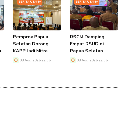
BERITA UTAMA
BERITA UTAMA
Pemprov Papua
RSCM Dampingi
K
n
Selatan Dorong
Empat RSUD di
P
a
KAPP Jadi Mitra…
Papua Selatan…
S
D
08 Aug 2026 22:36
08 Aug 2026 22:36