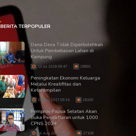
BERITA TERPOPULER
Dana Desa Tidak Diperbolehkan
Untuk Pembebasan Lahan di
Kampung
13 Jul 2018 09:47
28891
Peningkatan Ekonomi Keluarga
Melalui Kreatifitas dan
Keterampilan
13 Nov 2017 09:34
28300
Pemprov Papua Selatan Akan
Buka Pendaftaran untuk 1000
CPNS 2024
16 Aug 2024 20:09
27108