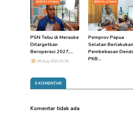
BERITA UTAMA
BERITA UTAMA
PSN Tebu di Merauke
Pemprov Papua
Ditargetkan
Selatan Berlakuka
Beroperasi 2027,…
Pembebasan Dend
PKB…
08 Aug 2026 22:36
08 Aug 2026 22:36
0 KOMENTAR
Komentar tidak ada