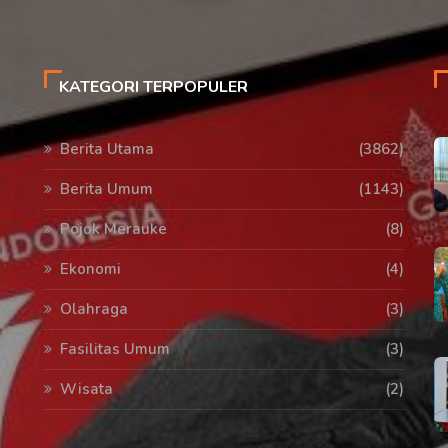
KATEGORI TERPOPULER
Berita Utama
(3862)
Berita Umum
(1143)
Pojok Merauke
(8)
Ekonomi
(4)
Olahraga
(3)
Fasilitas Umum
(3)
Wisata
(2)