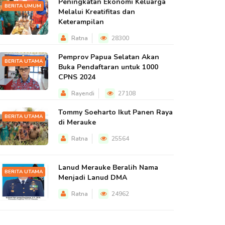
Peningkatan Ekonomi Keluarga
BERITA UMUM
Melalui Kreatifitas dan
Keterampilan
Ratna
28300
Pemprov Papua Selatan Akan
BERITA UTAMA
Buka Pendaftaran untuk 1000
CPNS 2024
Rayendi
27108
Tommy Soeharto Ikut Panen Raya
BERITA UTAMA
di Merauke
Ratna
25564
Lanud Merauke Beralih Nama
BERITA UTAMA
Menjadi Lanud DMA
Ratna
24962