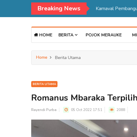
Breaking News
HOME
BERITA
POJOK MERAUKE
MI
Home
Berita Utama
BERITA UTAMA
Romanus Mbaraka Terpilih
Rayendi Purba
05 Oct 2022 17:51
2088