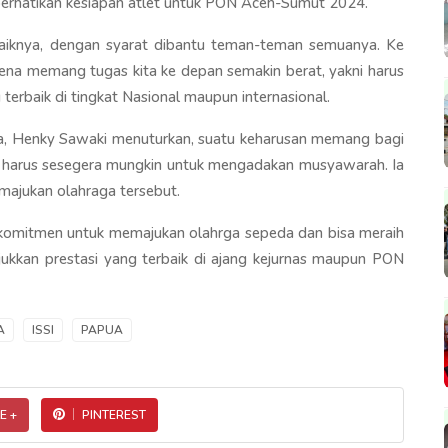
erhatikan kesiapan atlet untuk PON Aceh-Sumut 2024.
baiknya, dengan syarat dibantu teman-teman semuanya. Ke
arena memang tugas kita ke depan semakin berat, yakni harus
terbaik di tingkat Nasional maupun internasional.
ua, Henky Sawaki menuturkan, suatu keharusan memang bagi
ya harus sesegera mungkin untuk mengadakan musyawarah. Ia
majukan olahraga tersebut.
a komitmen untuk memajukan olahrga sepeda dan bisa meraih
jukkan prestasi yang terbaik di ajang kejurnas maupun PON
A
ISSI
PAPUA
E +
PINTEREST