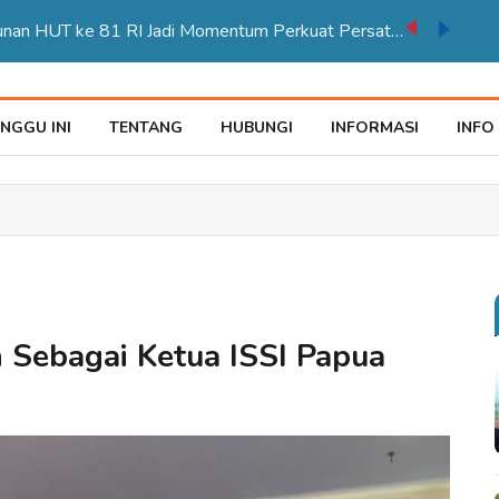
Karnaval Pembangunan HUT ke 81 RI Jadi Momentum Perkuat Persatuan di Merauke
NGGU INI
TENTANG
HUBUNGI
INFORMASI
INFO
 Sebagai Ketua ISSI Papua