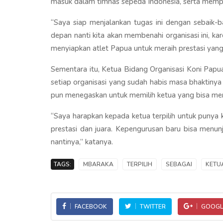
masuk dalam timnas sepeda Indonesia, serta memp
“Saya siap menjalankan tugas ini dengan sebaik-
depan nanti kita akan membenahi organisasi ini, k
menyiapkan atlet Papua untuk meraih prestasi yang 
Sementara itu, Ketua Bidang Organisasi Koni Pap
setiap organisasi yang sudah habis masa bhaktin
pun menegaskan untuk memilih ketua yang bisa me
“Saya harapkan kepada ketua terpilih untuk puny
prestasi dan juara. Kepengurusan baru bisa menun
nantinya,” katanya.
TAGS:
MBARAKA
TERPILIH
SEBAGAI
KETU
FACEBOOK
TWITTER
GOOGL