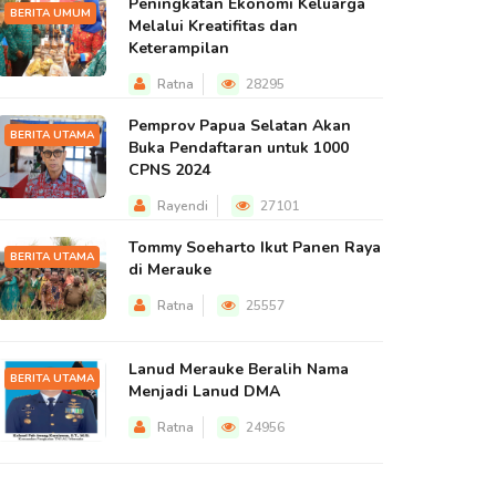
Peningkatan Ekonomi Keluarga
BERITA UMUM
Melalui Kreatifitas dan
Keterampilan
Ratna
28295
Pemprov Papua Selatan Akan
BERITA UTAMA
Buka Pendaftaran untuk 1000
CPNS 2024
Rayendi
27101
Tommy Soeharto Ikut Panen Raya
BERITA UTAMA
di Merauke
Ratna
25557
Lanud Merauke Beralih Nama
BERITA UTAMA
Menjadi Lanud DMA
Ratna
24956