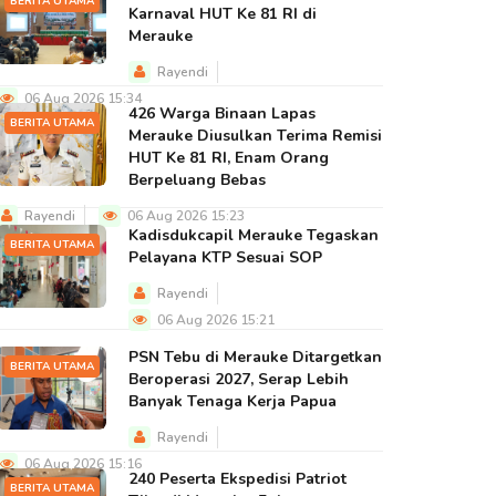
BERITA UTAMA
Karnaval HUT Ke 81 RI di
Merauke
Rayendi
06 Aug 2026 15:34
426 Warga Binaan Lapas
BERITA UTAMA
Merauke Diusulkan Terima Remisi
HUT Ke 81 RI, Enam Orang
Berpeluang Bebas
Rayendi
06 Aug 2026 15:23
Kadisdukcapil Merauke Tegaskan
BERITA UTAMA
Pelayana KTP Sesuai SOP
Rayendi
06 Aug 2026 15:21
PSN Tebu di Merauke Ditargetkan
BERITA UTAMA
Beroperasi 2027, Serap Lebih
Banyak Tenaga Kerja Papua
Rayendi
06 Aug 2026 15:16
240 Peserta Ekspedisi Patriot
BERITA UTAMA