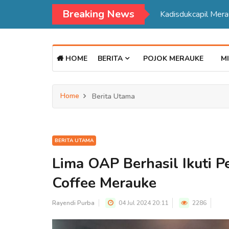
Breaking News
Kadisdukcapil Mer
HOME
BERITA
POJOK MERAUKE
MI
Home
Berita Utama
BERITA UTAMA
Lima OAP Berhasil Ikuti Pe
Coffee Merauke
Rayendi Purba
04 Jul 2024 20:11
2286