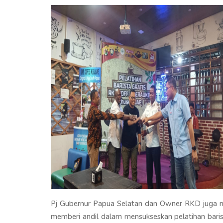
Pj Gubernur Papua Selatan dan Owner RKD juga m
memberi andil dalam mensukseskan pelatihan baris