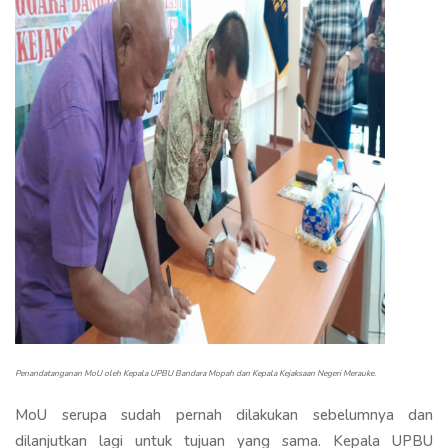
Penandatanganan MoU oleh Kepala UPBU Bandara Mopah dan Kepala Kejaksaan Negeri Merauke.
MoU serupa sudah pernah dilakukan sebelumnya dan
dilanjutkan lagi untuk tujuan yang sama. Kepala UPBU