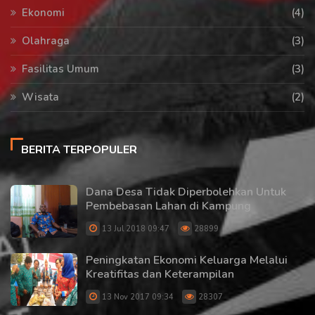
Ekonomi
(4)
Olahraga
(3)
Fasilitas Umum
(3)
Wisata
(2)
BERITA TERPOPULER
Dana Desa Tidak Diperbolehkan Untuk
Pembebasan Lahan di Kampung
13 Jul 2018 09:47
28899
Peningkatan Ekonomi Keluarga Melalui
Kreatifitas dan Keterampilan
13 Nov 2017 09:34
28307