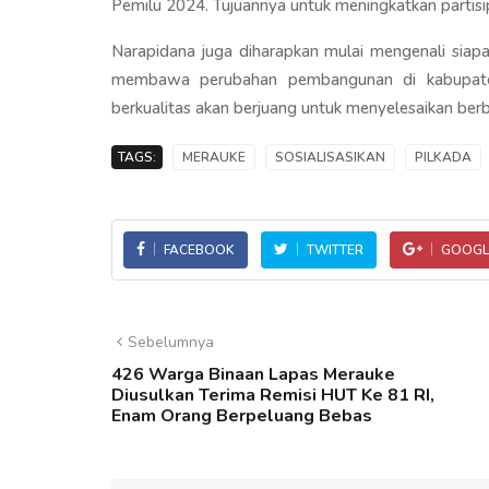
Pemilu 2024. Tujuannya untuk meningkatkan partis
Narapidana juga diharapkan mulai mengenali siap
membawa perubahan pembangunan di kabupate
berkualitas akan berjuang untuk menyelesaikan berb
TAGS:
MERAUKE
SOSIALISASIKAN
PILKADA
FACEBOOK
TWITTER
GOOGL
Sebelumnya
426 Warga Binaan Lapas Merauke
Diusulkan Terima Remisi HUT Ke 81 RI,
Enam Orang Berpeluang Bebas