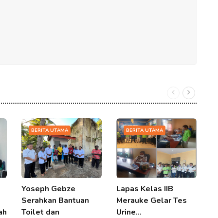
BERITA UTAMA
BERITA UTAMA
Yoseph Gebze
Lapas Kelas IIB
B
Serahkan Bantuan
Merauke Gelar Tes
S
ah
Toilet dan
Urine…
J