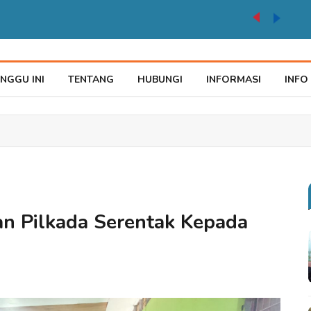
Karnaval Pembangunan HUT ke 81 RI Jadi Momentum Perkuat Persatuan di Merauke
NGGU INI
TENTANG
HUBUNGI
INFORMASI
INFO
an Pilkada Serentak Kepada