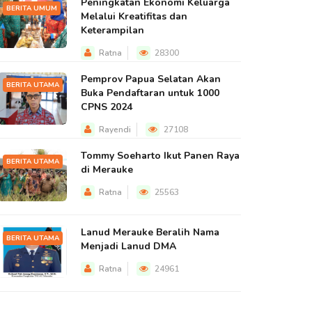
Peningkatan Ekonomi Keluarga
BERITA UMUM
Melalui Kreatifitas dan
Keterampilan
Ratna
28300
Pemprov Papua Selatan Akan
BERITA UTAMA
Buka Pendaftaran untuk 1000
CPNS 2024
Rayendi
27108
Tommy Soeharto Ikut Panen Raya
BERITA UTAMA
di Merauke
Ratna
25563
Lanud Merauke Beralih Nama
BERITA UTAMA
Menjadi Lanud DMA
Ratna
24961