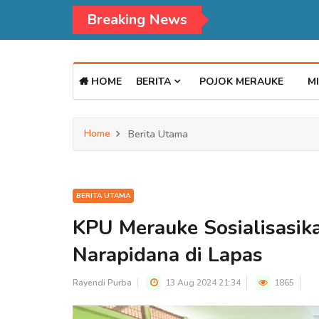
Breaking News
HOME
BERITA
POJOK MERAUKE
MI
Home
Berita Utama
BERITA UTAMA
KPU Merauke Sosialisasik
Narapidana di Lapas
Rayendi Purba
13 Aug 2024 21:34
1865