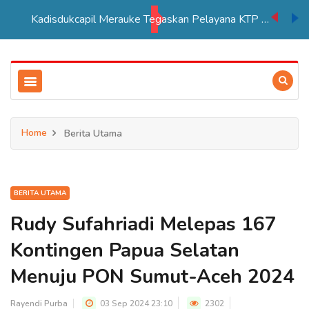
Kadisdukcapil Merauke Tegaskan Pelayana KTP Sesuai SOP
Home
Berita Utama
BERITA UTAMA
Rudy Sufahriadi Melepas 167
Kontingen Papua Selatan
Menuju PON Sumut-Aceh 2024
Rayendi Purba
03 Sep 2024 23:10
2302