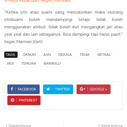
Kinerja Kejaksaan Negeri Merauke
"Ketika istri atau suami yang mencalonkan maka seorang
istri/suami boleh mendampingi tetapi tidak boleh
menggunakan atribut, tidak boleh ikut mengangkat jari atau
yeal yeal dan lain sebagainya. Bisa dampingi tapi harus pasif,"
tegas Marman.(Get)
TAGS:
OKNUM
ASN
DIDUGA
TIDAK
NETRAL
JADI
TEMUAN
BAWASLU
FACEBOOK
TWITTER
GOOGLE +
PINTEREST
Sebelumnya
Selanjutnya