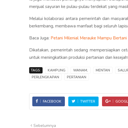
menjual sayuran ke pulau-pulau terdekat yang ma
Melalui kolaborasi antara pemerintah dan masyar
berkembang, membawa manfaat bagi seluruh lapis
Baca Juga:
Petani Milenial Merauke Mampu Bertani
Dikatakan, pemerintah sedang mempersiapkan ceta
untuk meningkatkan produksi pertanian dan kesejah
TAGS:
KAMPUNG
WANAM,
MENTAN
SALU
PERLENGKAPAN
PERTANIAN
FACEBOOK
TWITTER
GOOGL
Sebelumnya