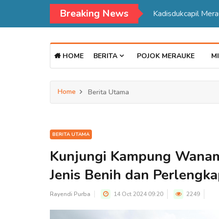
Breaking News
Kadisdukcapil Mer
HOME
BERITA
POJOK MERAUKE
MI
Home
Berita Utama
BERITA UTAMA
Kunjungi Kampung Wanam
Jenis Benih dan Perlengk
Rayendi Purba
14 Oct 2024 09:20
2249