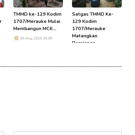
TMMD ke-129 Kodim
Satgas TMMD Ke-
1
r
1707/Merauke Mulai
129 Kodim
G
Membangun MCK…
1707/Merauke
D
Matangkan
T
06 Aug 2026 16:09
Persiapan…
06 Aug 2026 16:09