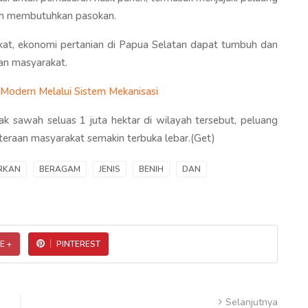
sih membutuhkan pasokan.
akat, ekonomi pertanian di Papua Selatan dapat tumbuh dan
an masyarakat.
 Modern Melalui Sistem Mekanisasi
k sawah seluas 1 juta hektar di wilayah tersebut, peluang
teraan masyarakat semakin terbuka lebar.(Get)
RKAN
BERAGAM
JENIS
BENIH
DAN
E +
PINTEREST
Selanjutnya