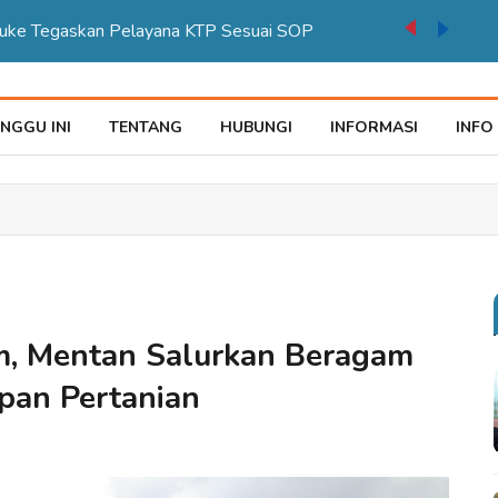
auke Tegaskan Pelayana KTP Sesuai SOP
NGGU INI
TENTANG
HUBUNGI
INFORMASI
INFO
, Mentan Salurkan Beragam
apan Pertanian