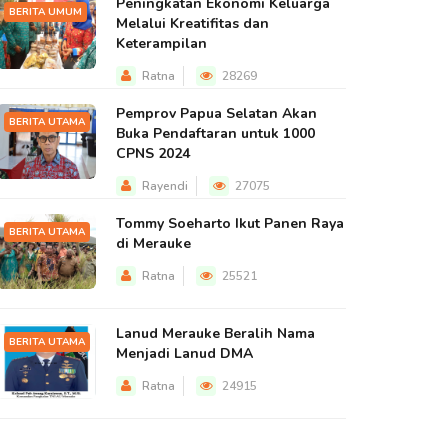
Peningkatan Ekonomi Keluarga
BERITA UMUM
Melalui Kreatifitas dan
Keterampilan
Ratna
28269
Pemprov Papua Selatan Akan
BERITA UTAMA
Buka Pendaftaran untuk 1000
CPNS 2024
Rayendi
27075
Tommy Soeharto Ikut Panen Raya
BERITA UTAMA
di Merauke
Ratna
25521
Lanud Merauke Beralih Nama
BERITA UTAMA
Menjadi Lanud DMA
Ratna
24915