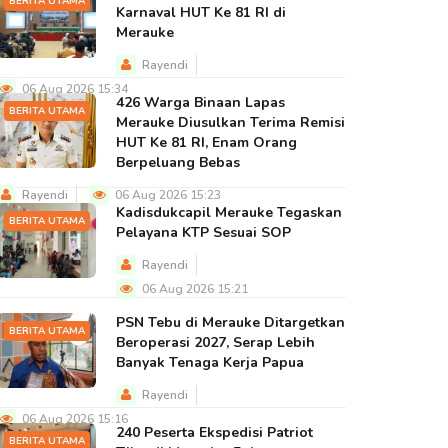
BERITA UTAMA
Karnaval HUT Ke 81 RI di
Merauke
Rayendi
06 Aug 2026 15:34
426 Warga Binaan Lapas
BERITA UTAMA
Merauke Diusulkan Terima Remisi
HUT Ke 81 RI, Enam Orang
Berpeluang Bebas
Rayendi
06 Aug 2026 15:23
Kadisdukcapil Merauke Tegaskan
BERITA UTAMA
Pelayana KTP Sesuai SOP
Rayendi
06 Aug 2026 15:21
PSN Tebu di Merauke Ditargetkan
BERITA UTAMA
Beroperasi 2027, Serap Lebih
Banyak Tenaga Kerja Papua
Rayendi
06 Aug 2026 15:16
240 Peserta Ekspedisi Patriot
BERITA UTAMA