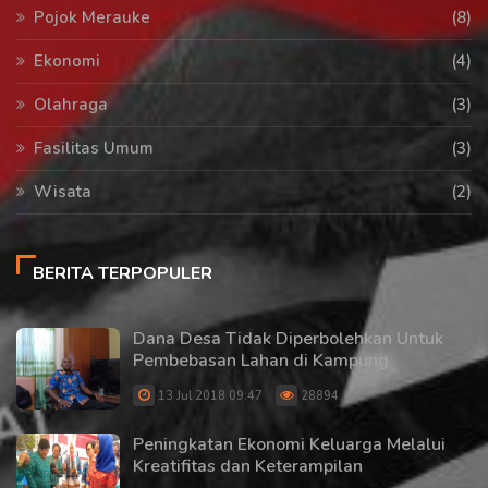
Pojok Merauke
(8)
Ekonomi
(4)
Olahraga
(3)
Fasilitas Umum
(3)
Wisata
(2)
BERITA TERPOPULER
Dana Desa Tidak Diperbolehkan Untuk
Pembebasan Lahan di Kampung
13 Jul 2018 09:47
28894
Peningkatan Ekonomi Keluarga Melalui
Kreatifitas dan Keterampilan