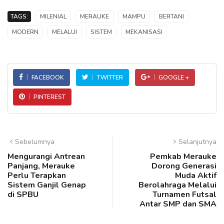
TAGS:
MILENIAL
MERAUKE
MAMPU
BERTANI
MODERN
MELALUI
SISTEM
MEKANISASI
FACEBOOK
TWITTER
GOOGLE +
PINTEREST
Sebelumnya
Selanjutnya
Mengurangi Antrean
Pemkab Merauke
Panjang, Merauke
Dorong Generasi
Perlu Terapkan
Muda Aktif
Sistem Ganjil Genap
Berolahraga Melalui
di SPBU
Turnamen Futsal
Antar SMP dan SMA