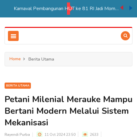
Karnaval Pembangunan HUT ke 81 RI Jadi Momentum Perkuat Persatuan di Merauke
Home
Berita Utama
BERITA UTAMA
Petani Milenial Merauke Mampu
Bertani Modern Melalui Sistem
Mekanisasi
Rayendi Purba
11 Oct 2024 23:50
2633