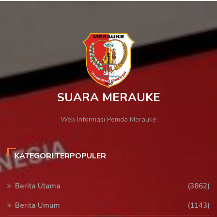
SUARA MERAUKE
Web Informasi Pemda Merauke
KATEGORI TERPOPULER
Berita Utama
(3862)
Berita Umum
(1143)