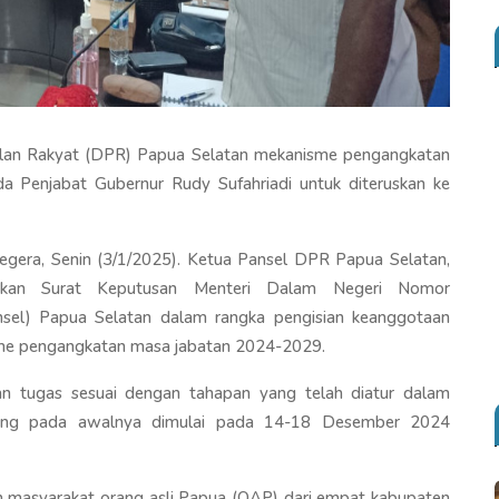
kilan Rakyat (DPR) Papua Selatan mekanisme pengangkatan
da Penjabat Gubernur Rudy Sufahriadi untuk diteruskan ke
gera, Senin (3/1/2025). Ketua Pansel DPR Papua Selatan,
arkan Surat Keputusan Menteri Dalam Negeri Nomor
ansel) Papua Selatan dalam rangka pengisian keanggotaan
me pengangkatan masa jabatan 2024-2029.
an tugas sesuai dengan tahapan yang telah diatur dalam
 yang pada awalnya dimulai pada 14-18 Desember 2024
tan masyarakat orang asli Papua (OAP) dari empat kabupaten