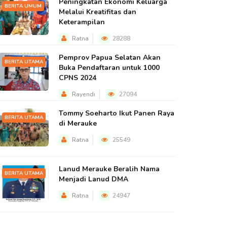
Peningkatan Ekonomi Keluarga
BERITA UMUM
Melalui Kreatifitas dan
Keterampilan
Ratna
28288
Pemprov Papua Selatan Akan
BERITA UTAMA
Buka Pendaftaran untuk 1000
CPNS 2024
Rayendi
27094
Tommy Soeharto Ikut Panen Raya
BERITA UTAMA
di Merauke
Ratna
25549
Lanud Merauke Beralih Nama
BERITA UTAMA
Menjadi Lanud DMA
Ratna
24947