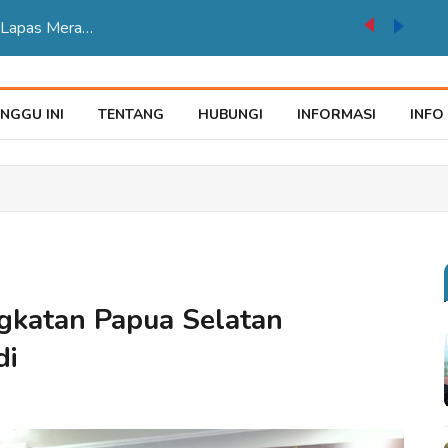
auke Tegaskan Pelayana KTP Sesuai SOP
NGGU INI
TENTANG
HUBUNGI
INFORMASI
INFO
gkatan Papua Selatan
di