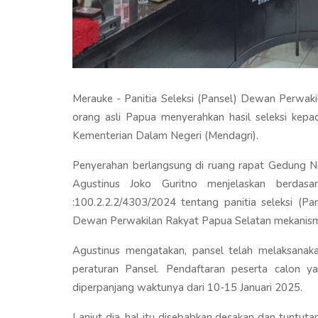
Merauke - Panitia Seleksi (Pansel) Dewan Perwa
orang asli Papua menyerahkan hasil seleksi kepa
Kementerian Dalam Negeri (Mendagri).
Penyerahan berlangsung di ruang rapat Gedung Ne
Agustinus Joko Guritno menjelaskan berdas
:100.2.2.2/4303/2024 tentang panitia seleksi (P
Dewan Perwakilan Rakyat Papua Selatan mekanis
Agustinus mengatakan, pansel telah melaksanak
peraturan Pansel. Pendaftaran peserta calon
diperpanjang waktunya dari 10-15 Januari 2025.
Lanjut dia, hal itu disebabkan desakan dan tuntu