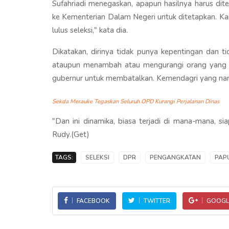
Sufahriadi menegaskan, apapun hasilnya harus dit
ke Kementerian Dalam Negeri untuk ditetapkan. Kare
lulus seleksi," kata dia.
Dikatakan, dirinya tidak punya kepentingan dan 
ataupun menambah atau mengurangi orang yang s
gubernur untuk membatalkan. Kemendagri yang nant
Sekda Merauke Tegaskan Seluruh OPD Kurangi Perjalanan Dinas
"Dan ini dinamika, biasa terjadi di mana-mana, si
Rudy.(Get)
TAGS:
SELEKSI
DPR
PENGANGKATAN
PAP
FACEBOOK
TWITTER
GOOGL