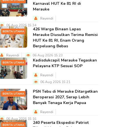
BERITA UTAMA
Karnaval HUT Ke 81 RI di
Merauke
Rayendi
06 Aug 2026 15:34
426 Warga Binaan Lapas
BERITA UTAMA
Merauke Diusulkan Terima Remisi
HUT Ke 81 RI, Enam Orang
Berpeluang Bebas
Rayendi
06 Aug 2026 15:23
Kadisdukcapil Merauke Tegaskan
BERITA UTAMA
Pelayana KTP Sesuai SOP
Rayendi
06 Aug 2026 15:21
PSN Tebu di Merauke Ditargetkan
BERITA UTAMA
Beroperasi 2027, Serap Lebih
Banyak Tenaga Kerja Papua
Rayendi
06 Aug 2026 15:16
240 Peserta Ekspedisi Patriot
BERITA UTAMA