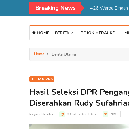
Breaking News
Kadisdukcapil Mer
HOME
BERITA
POJOK MERAUKE
MI
Home
Berita Utama
BERITA UTAMA
Hasil Seleksi DPR Pengan
Diserahkan Rudy Sufahria
Rayendi Purba
03 Feb 2025 10:07
2091