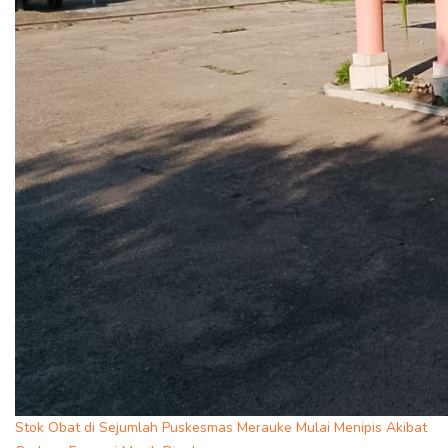
Stok Obat di Sejumlah Puskesmas Merauke Mulai Menipis Akibat