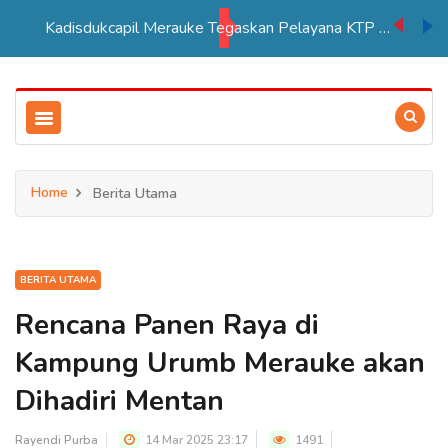
Kadisdukcapil Merauke Tegaskan Pelayana KTP Sesuai SOP
Home
Berita Utama
BERITA UTAMA
Rencana Panen Raya di
Kampung Urumb Merauke akan
Dihadiri Mentan
Rayendi Purba
14 Mar 2025 23:17
1491