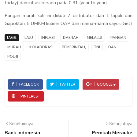
today) dan inflasi berada pada 0,31 (year to year).
Pangan murah kali ini diikuti 7 distributor dan 1 lapak dari
Gapoktan, 5 UMKM kuliner OAP dan mama-mama sayur.(Get)
TAGS:
LAJU
INFLASI
DAERAH
MELALUI
PANGAN
MURAH
KOLABORASI
PEMERINTAH,
TNI
DAN
POLRI
FACEBOOK
TWITTER
GOOGLE +
PINTEREST
Sebelumnya
Selanjutnya
Bank Indonesia
Pemkab Merauke