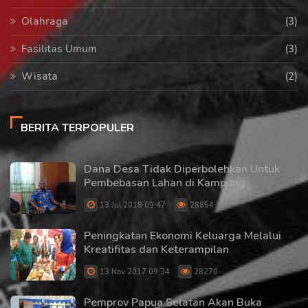
Olahraga
(3)
Fasilitas Umum
(3)
Wisata
(2)
BERITA TERPOPULER
Dana Desa Tidak Diperbolehkan Untuk
Pembebasan Lahan di Kampung
13 Jul 2018 09:47
28854
Peningkatan Ekonomi Keluarga Melalui
Kreatifitas dan Keterampilan
13 Nov 2017 09:34
28270
Pemprov Papua Selatan Akan Buka