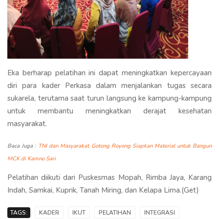
Eka berharap pelatihan ini dapat meningkatkan kepercayaan
diri para kader Perkasa dalam menjalankan tugas secara
sukarela, terutama saat turun langsung ke kampung-kampung
untuk membantu meningkatkan derajat kesehatan
masyarakat.
Baca Juga :
TNI dan Masyarakat Gotong Royong Siapkan Material untuk Bangun
MCK di Kamno Sari
Pelatihan diikuti dari Puskesmas Mopah, Rimba Jaya, Karang
Indah, Samkai, Kuprik, Tanah Miring, dan Kelapa Lima.(Get)
TAGS:
KADER
IKUT
PELATIHAN
INTEGRASI