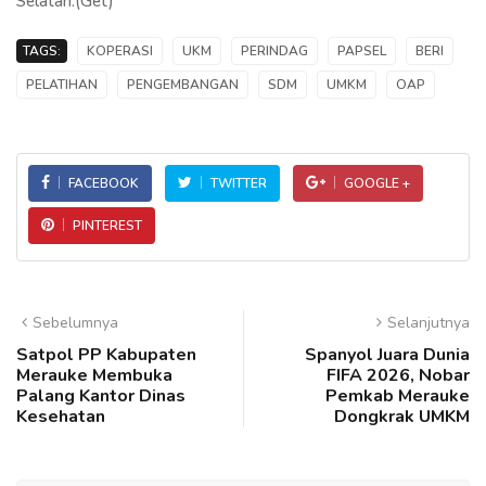
Selatan.(Get)
TAGS:
KOPERASI
UKM
PERINDAG
PAPSEL
BERI
PELATIHAN
PENGEMBANGAN
SDM
UMKM
OAP
FACEBOOK
TWITTER
GOOGLE +
PINTEREST
Sebelumnya
Selanjutnya
Satpol PP Kabupaten
Spanyol Juara Dunia
Merauke Membuka
FIFA 2026, Nobar
Palang Kantor Dinas
Pemkab Merauke
Kesehatan
Dongkrak UMKM