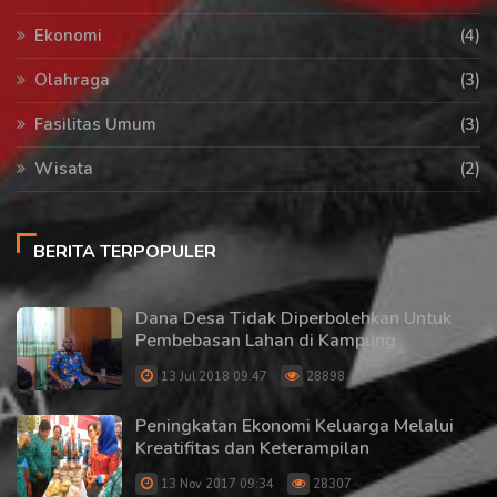
Ekonomi
(4)
Olahraga
(3)
Fasilitas Umum
(3)
Wisata
(2)
BERITA TERPOPULER
Dana Desa Tidak Diperbolehkan Untuk
Pembebasan Lahan di Kampung
13 Jul 2018 09:47
28898
Peningkatan Ekonomi Keluarga Melalui
Kreatifitas dan Keterampilan
13 Nov 2017 09:34
28307