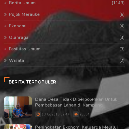
Berita Umum
(1143)
Pojok Merauke
(8)
Ekonomi
(4)
Olahraga
(3)
Fasilitas Umum
(3)
Wisata
(2)
BERITA TERPOPULER
Dana Desa Tidak Diperbolehkan Untuk
Pembebasan Lahan di Kampung
13 Jul 2018 09:47
28854
Peningkatan Ekonomi Keluarga Melalui