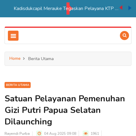
Kadisdukcapil Merauke Tegaskan Pelayana KTP Sesuai SOP
Home
Berita Utama
BERITA UTAMA
Satuan Pelayanan Pemenuhan
Gizi Putri Papua Selatan
Dilaunching
Rayendi Purba
04 Aug 2025 09:08
1961