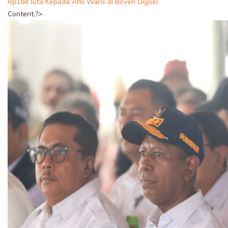
Rp184 Juta Kepada Ahli Waris di Boven Digoel
Content;?>