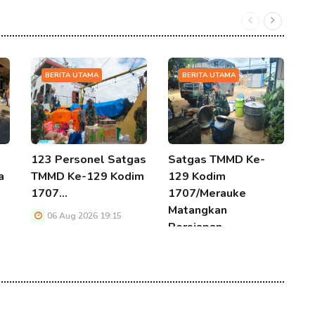
BERITA UTAMA
BERITA UTAMA
123 Personel Satgas
Satgas TMMD Ke-
1
a
TMMD Ke-129 Kodim
129 Kodim
G
1707…
1707/Merauke
D
Matangkan
T
06 Aug 2026 19:15
Persiapan…
06 Aug 2026 19:15