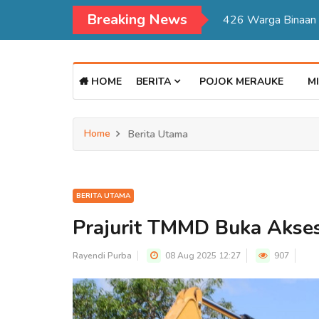
Breaking News
Kadisdukcapil Mer
HOME
BERITA
POJOK MERAUKE
MI
Home
Berita Utama
BERITA UTAMA
Prajurit TMMD Buka Akses
Rayendi Purba
08 Aug 2025 12:27
907