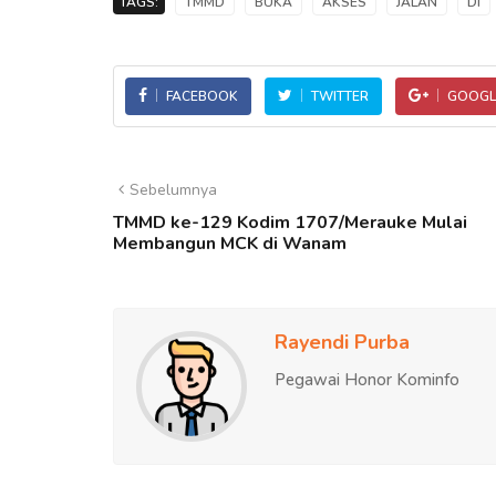
TAGS:
TMMD
BUKA
AKSES
JALAN
DI
FACEBOOK
TWITTER
GOOGL
Sebelumnya
TMMD ke-129 Kodim 1707/Merauke Mulai
Membangun MCK di Wanam
Rayendi Purba
Pegawai Honor Kominfo