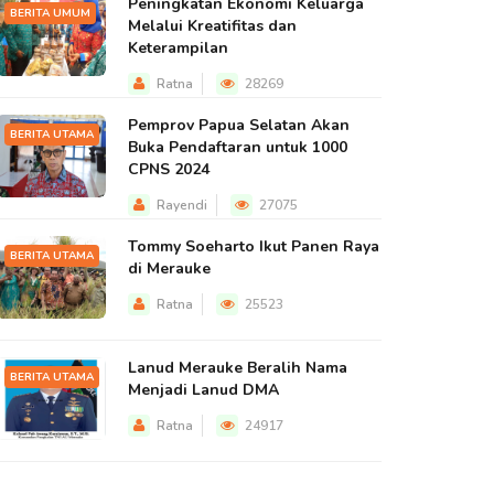
Peningkatan Ekonomi Keluarga
BERITA UMUM
Melalui Kreatifitas dan
Keterampilan
Ratna
28269
Pemprov Papua Selatan Akan
BERITA UTAMA
Buka Pendaftaran untuk 1000
CPNS 2024
Rayendi
27075
Tommy Soeharto Ikut Panen Raya
BERITA UTAMA
di Merauke
Ratna
25523
Lanud Merauke Beralih Nama
BERITA UTAMA
Menjadi Lanud DMA
Ratna
24917