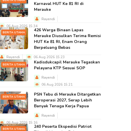
BERITA UTAMA
Karnaval HUT Ke 81 RI di
Merauke
Rayendi
06 Aug 2026 15:34
426 Warga Binaan Lapas
BERITA UTAMA
Merauke Diusulkan Terima Remisi
HUT Ke 81 RI, Enam Orang
Berpeluang Bebas
Rayendi
06 Aug 2026 15:23
Kadisdukcapil Merauke Tegaskan
BERITA UTAMA
Pelayana KTP Sesuai SOP
Rayendi
06 Aug 2026 15:21
PSN Tebu di Merauke Ditargetkan
BERITA UTAMA
Beroperasi 2027, Serap Lebih
Banyak Tenaga Kerja Papua
Rayendi
06 Aug 2026 15:16
240 Peserta Ekspedisi Patriot
BERITA UTAMA