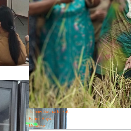
Tommy Soeharto Ikut
Panen Raya di
Merauke