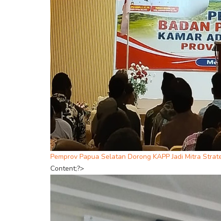
Pemprov Papua Selatan Dorong KAPP Jadi Mitra Str
Content;?>