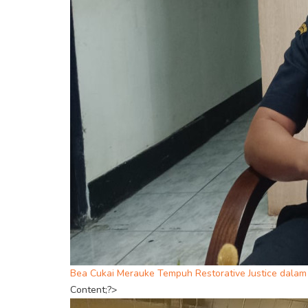
Bea Cukai Merauke Tempuh Restorative Justice dalam 
Content;?>