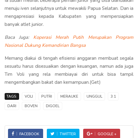
Ia sudah melihat beberapa pemain junior yang bisa diandalkan
menuju iven selanjutnya untuk mewakili Papua Selatan. Dan ia
mengapresiasi kepada Kabupaten yang mempersiapkan
banyak atlet junior.
Baca Juga:
Koperasi Merah Putih Merupakan Program
Nasional Dukung Kemandirian Bangsa
Memang diakui di tengah efisiensi anggaran membuat segala
sesuatu harus disesuaikan dengan keuangan, namun ada juga
Tim Voli yang rela membiayai diri untuk bisa tampil
mengembangkan bakat dan kemampuan.(Get)
TAGS:
VOLI
PUTRI
MERAUKE
UNGGUL
3:1
DARI
BOVEN
DIGOEL
FACEBOOK
TWITTER
GOOGLE +