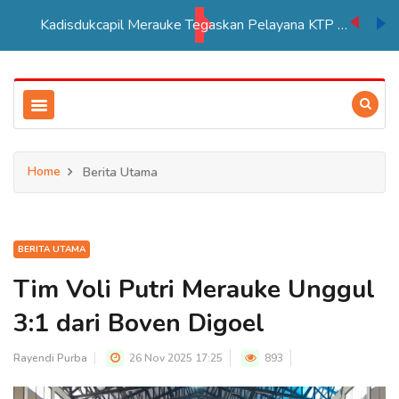
Kadisdukcapil Merauke Tegaskan Pelayana KTP Sesuai SOP
Home
Berita Utama
BERITA UTAMA
Tim Voli Putri Merauke Unggul
3:1 dari Boven Digoel
Rayendi Purba
26 Nov 2025 17:25
893