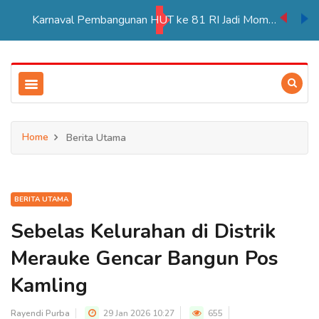
Karnaval Pembangunan HUT ke 81 RI Jadi Momentum Perkuat Persatuan di Merauke
Home
Berita Utama
BERITA UTAMA
Sebelas Kelurahan di Distrik
Merauke Gencar Bangun Pos
Kamling
Rayendi Purba
29 Jan 2026 10:27
655