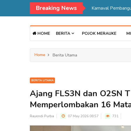
Breaking News
HOME
BERITA
POJOK MERAUKE
MI
Home
Berita Utama
BERITA UTAMA
Ajang FLS3N dan O2SN T
Memperlombakan 16 Mat
Rayendi Purba
07 May 2026 08:57
731