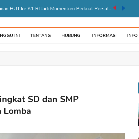
Karnaval Pembangunan HUT ke 81 RI Jadi Momentum Perkuat Persatuan di Merauke
NGGU INI
TENTANG
HUBUNGI
INFORMASI
INFO
ingkat SD dan SMP
a Lomba