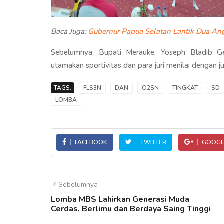
Baca Juga:
Gubernur Papua Selatan Lantik Dua A
Sebelumnya, Bupati Merauke, Yoseph Bladib 
utamakan sportivitas dan para juri menilai dengan juj
TAGS:
FLS3N
DAN
O2SN
TINGKAT
SD
LOMBA
FACEBOOK
TWITTER
GOOGL
Sebelumnya
Lomba MBS Lahirkan Generasi Muda
Cerdas, Berlimu dan Berdaya Saing Tinggi