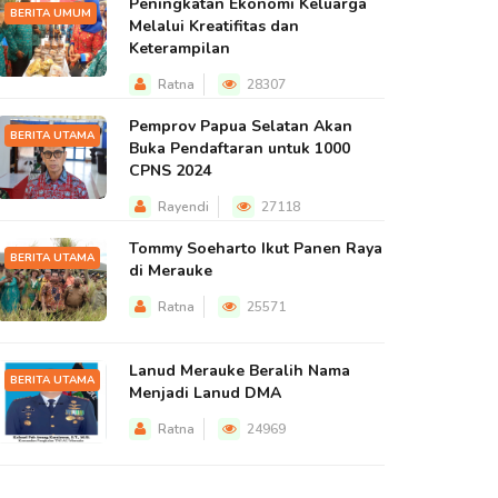
Peningkatan Ekonomi Keluarga
BERITA UMUM
Melalui Kreatifitas dan
Keterampilan
Ratna
28307
Pemprov Papua Selatan Akan
BERITA UTAMA
Buka Pendaftaran untuk 1000
CPNS 2024
Rayendi
27118
Tommy Soeharto Ikut Panen Raya
BERITA UTAMA
di Merauke
Ratna
25571
Lanud Merauke Beralih Nama
BERITA UTAMA
Menjadi Lanud DMA
Ratna
24969