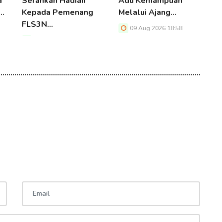
a
Serahkan Hadiah
Adu Kemampuan
P
t…
Kepada Pemenang
Melalui Ajang…
M
FLS3N…
K
09 Aug 2026 18:58
09 Aug 2026 18:58