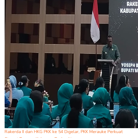
Rakerda II dan HKG PKK ke 54 Digelar, PKK Merauke Perkuat