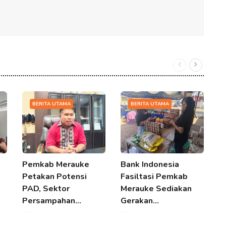
BERITA UTAMA
BERITA UTAMA
Pemkab Merauke
Bank Indonesia
P
Petakan Potensi
Fasiltasi Pemkab
D
PAD, Sektor
Merauke Sediakan
A
Persampahan…
Gerakan…
P
08 Aug 2026 20:21
08 Aug 2026 20:21