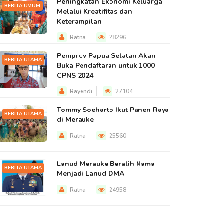
Peningkatan Ekonomi Keluarga
BERITA UMUM
Melalui Kreatifitas dan
Keterampilan
Ratna
28296
Pemprov Papua Selatan Akan
BERITA UTAMA
Buka Pendaftaran untuk 1000
CPNS 2024
Rayendi
27104
Tommy Soeharto Ikut Panen Raya
BERITA UTAMA
di Merauke
Ratna
25560
Lanud Merauke Beralih Nama
BERITA UTAMA
Menjadi Lanud DMA
Ratna
24958