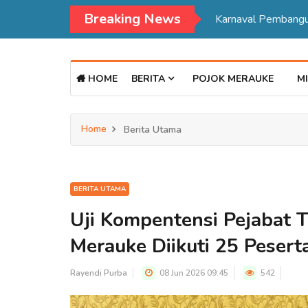
Breaking News
PT BIA Berpartisipasi Pembukaan Pameran HUT RI ke 81 di Distrik Ulilin
HOME
BERITA
POJOK MERAUKE
MI
Home
Berita Utama
BERITA UTAMA
Uji Kompentensi Pejabat 
Merauke Diikuti 25 Pesert
Rayendi Purba
08 Jun 2026 09:45
542