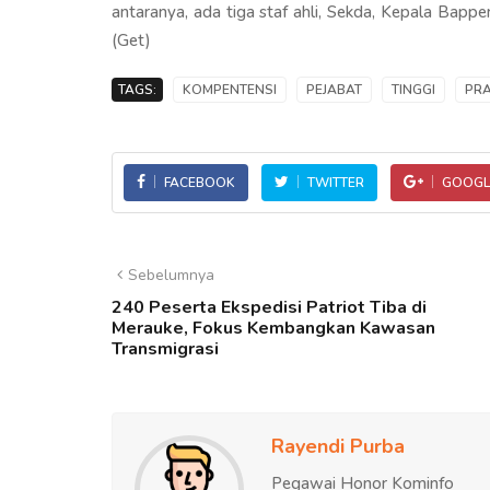
antaranya, ada tiga staf ahli, Sekda, Kepala Bapp
(Get)
TAGS:
KOMPENTENSI
PEJABAT
TINGGI
PR
FACEBOOK
TWITTER
GOOGL
Sebelumnya
240 Peserta Ekspedisi Patriot Tiba di
Merauke, Fokus Kembangkan Kawasan
Transmigrasi
Rayendi Purba
Pegawai Honor Kominfo