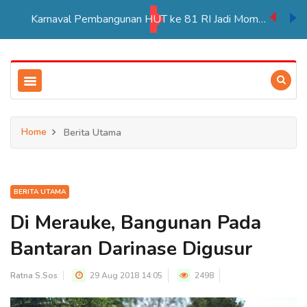
Karnaval Pembangunan HUT ke 81 RI Jadi Momentum Perkuat Persatuan di Merauke
Home
Berita Utama
BERITA UTAMA
Di Merauke, Bangunan Pada
Bantaran Darinase Digusur
Ratna S.Sos
29 Aug 2018 14:05
2498