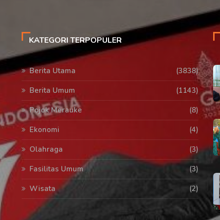
KATEGORI TERPOPULER
Berita Utama
(3838)
Berita Umum
(1143)
Pojok Merauke
(8)
Ekonomi
(4)
Olahraga
(3)
Fasilitas Umum
(3)
Wisata
(2)