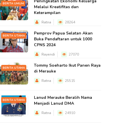
Peningkatan Ekonomi Keluarga
BERITA UMUM
Melalui Kreatifitas dan
Keterampilan
Ratna
28264
Pemprov Papua Selatan Akan
BERITA UTAMA
Buka Pendaftaran untuk 1000
CPNS 2024
Rayendi
27070
Tommy Soeharto Ikut Panen Raya
BERITA UTAMA
di Merauke
Ratna
25515
Lanud Merauke Beralih Nama
BERITA UTAMA
Menjadi Lanud DMA
Ratna
24910