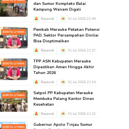
BERITA UTAMA
dan Sumur Kompleks Balai
Kampung Wanam Digali
Rayendi
31 Jul 2026 21:44
Pemkab Merauke Petakan Potensi
BERITA UTAMA
PAD, Sektor Persampahan Dinilai
Bisa Dioptimalkan
Rayendi
31 Jul 2026 21:37
TPP ASN Kabupaten Merauke
BERITA UTAMA
Dipastikan Aman Hingga Akhir
Tahun 2026
Rayendi
31 Jul 2026 21:34
Satpol PP Kabupaten Merauke
BERITA UTAMA
Membuka Palang Kantor Dinas
Kesehatan
Rayendi
31 Jul 2026 21:32
Gubernur Apolo Tinjau Sumur
BERITA UTAMA