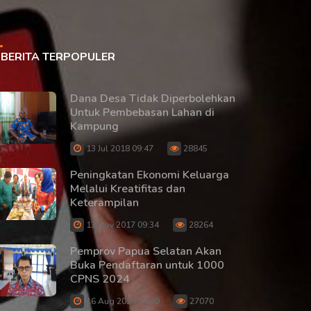
BERITA TERPOPULER
Dana Desa Tidak Diperbolehkan
Untuk Pembebasan Lahan di
Kampung
13 Jul 2018 09:47
28845
Peningkatan Ekonomi Keluarga
Melalui Kreatifitas dan
Keterampilan
13 Nov 2017 09:34
28264
Pemprov Papua Selatan Akan
Buka Pendaftaran untuk 1000
CPNS 2024
16 Aug 2024 20:09
27070