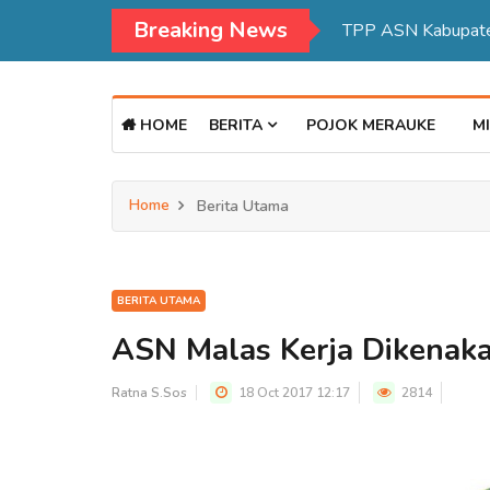
Breaking News
HOME
BERITA
POJOK MERAUKE
MI
Home
Berita Utama
BERITA UTAMA
ASN Malas Kerja Dikenaka
Ratna S.Sos
18 Oct 2017 12:17
2814