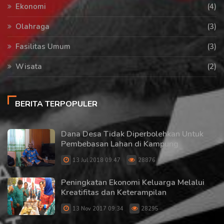
Ekonomi
(4)
Olahraga
(3)
Fasilitas Umum
(3)
Wisata
(2)
BERITA TERPOPULER
Dana Desa Tidak Diperbolehkan Untuk
Pembebasan Lahan di Kampung
13 Jul 2018 09:47
28876
Peningkatan Ekonomi Keluarga Melalui
Kreatifitas dan Keterampilan
13 Nov 2017 09:34
28295