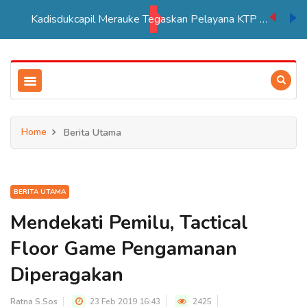
Kadisdukcapil Merauke Tegaskan Pelayana KTP Sesuai SOP
Home
Berita Utama
BERITA UTAMA
Mendekati Pemilu, Tactical
Floor Game Pengamanan
Diperagakan
Ratna S.Sos
23 Feb 2019 16:43
2425