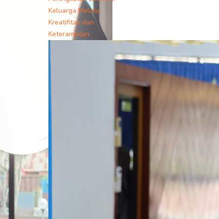
Keluarga Melalui
Kreatifitas dan
Keterampilan