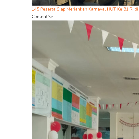
145 Peserta Siap Meriahkan Karnaval HUT Ke 81 RI d
Content;?>