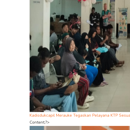
Kadisdukcapil Merauke Tegaskan Pelayana KTP Sesu
Content;?>