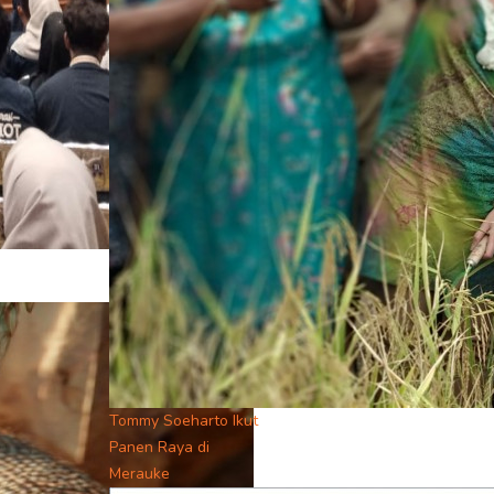
Tommy Soeharto Ikut
Panen Raya di
Merauke