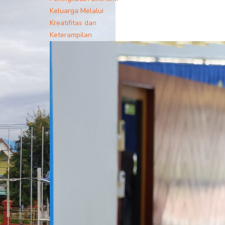
Keluarga Melalui
Kreatifitas dan
Keterampilan