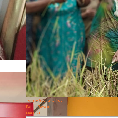
Tommy Soeharto Ikut
Panen Raya di
Merauke