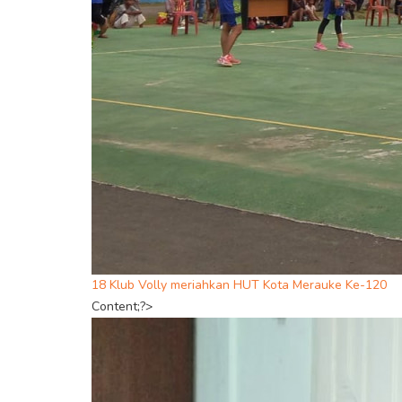
18 Klub Volly meriahkan HUT Kota Merauke Ke-120
Content;?>