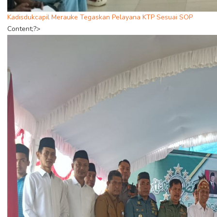
Kadisdukcapil Merauke Tegaskan Pelayana KTP Sesuai SOP
Content;?>