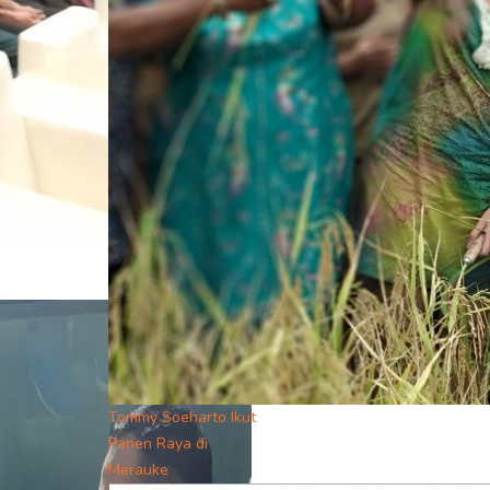
Tommy Soeharto Ikut
Panen Raya di
Merauke