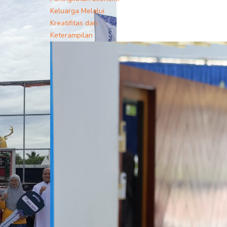
Keluarga Melalui
Kreatifitas dan
Keterampilan