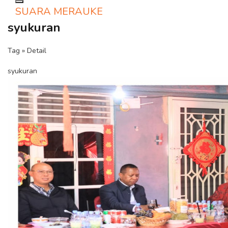
Toggle navigation
SUARA MERAUKE
syukuran
Tag » Detail
syukuran