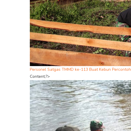
Personel Satgas TMMD ke-113 Buat Kebun Percontoh
Content;?>