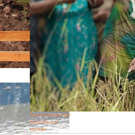
Tommy Soeharto Ikut
Panen Raya di
Merauke