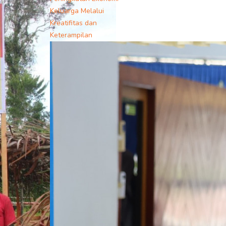
Keluarga Melalui
Kreatifitas dan
Keterampilan