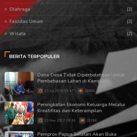
Olahraga
(3)
Fasilitas Umum
(3)
Wisata
(2)
BERITA TERPOPULER
Dana Desa Tidak Diperbolehkan Untuk
Pembebasan Lahan di Kampung
13 Jul 2018 09:47
28866
Peningkatan Ekonomi Keluarga Melalui
Kreatifitas dan Keterampilan
13 Nov 2017 09:34
28284
Pemprov Papua Selatan Akan Buka