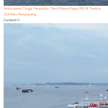
Antusiasme Tinggi, Penjualan Tiket Diskon Kapal PELNI Tembus
214 Ribu Penumpang
Content;?>