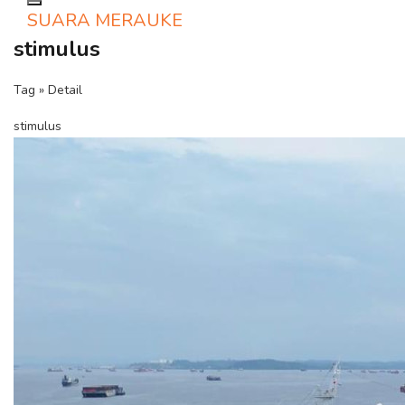
Toggle navigation
SUARA MERAUKE
stimulus
Tag » Detail
stimulus