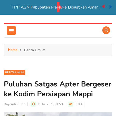
TPP ASN Kabupaten Merauke Dipastikan Aman Hingga Akhir Tahun 2026
Home
Berita Umum
BERITA UMUM
Puluhan Satgas Apter Bergeser
ke Kodim Persiapan Mappi
Rayendi Purba
16 Jul 2021 01:58
3911