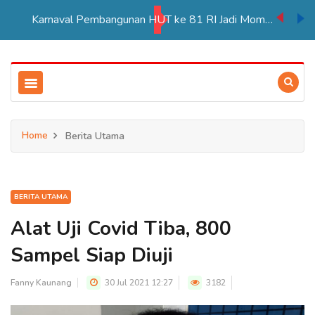
Karnaval Pembangunan HUT ke 81 RI Jadi Momentum Perkuat Persatuan di Merauke
Home
Berita Utama
BERITA UTAMA
Alat Uji Covid Tiba, 800
Sampel Siap Diuji
Fanny Kaunang
30 Jul 2021 12:27
3182