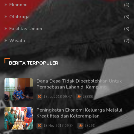
Ekonomi
(4)
Olahraga
(3)
Fasilitas Umum
(3)
Wisata
(2)
BERITA TERPOPULER
Dana Desa Tidak Diperbolehkan Untuk
Pembebasan Lahan di Kampung
13 Jul 2018 09:47
28886
Peningkatan Ekonomi Keluarga Melalui
Kreatifitas dan Keterampilan
13 Nov 2017 09:34
28296