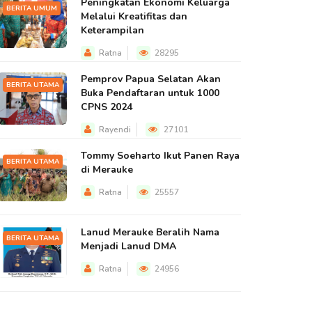
Peningkatan Ekonomi Keluarga
BERITA UMUM
Melalui Kreatifitas dan
Keterampilan
Ratna
28295
Pemprov Papua Selatan Akan
BERITA UTAMA
Buka Pendaftaran untuk 1000
CPNS 2024
Rayendi
27101
Tommy Soeharto Ikut Panen Raya
BERITA UTAMA
di Merauke
Ratna
25557
Lanud Merauke Beralih Nama
BERITA UTAMA
Menjadi Lanud DMA
Ratna
24956