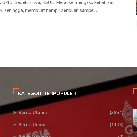
vid-19. Sebelumnya, RSUD Merauke mengaku kehabisan
ok, sehingga, membuat hampir seribuan sampel…
KATEGORI TERPOPULER
Berita Utama
(3854)
Berita Umum
(1143)