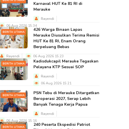
BERITA UTAMA
Karnaval HUT Ke 81 RI di
Merauke
Rayendi
06 Aug 2026 15:34
426 Warga Binaan Lapas
BERITA UTAMA
Merauke Diusulkan Terima Remisi
HUT Ke 81 RI, Enam Orang
Berpeluang Bebas
Rayendi
06 Aug 2026 15:23
Kadisdukcapil Merauke Tegaskan
BERITA UTAMA
Pelayana KTP Sesuai SOP
Rayendi
06 Aug 2026 15:21
PSN Tebu di Merauke Ditargetkan
BERITA UTAMA
Beroperasi 2027, Serap Lebih
Banyak Tenaga Kerja Papua
Rayendi
06 Aug 2026 15:16
240 Peserta Ekspedisi Patriot
BERITA UTAMA