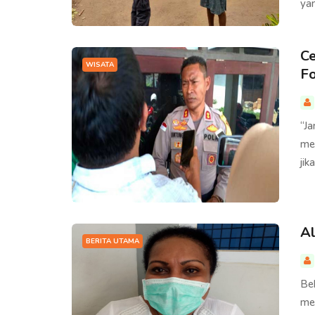
ya
Ce
WISATA
F
“Ja
me
jik
Al
BERITA UTAMA
Be
me