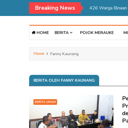
Breaking News
Kadisdukcapil Mer
HOME
BERITA
POJOK MERAUKE
MI
Home
Fanny Kaunang
BERITA OLEH FANNY KAUNANG
Pe
BERITA UMUM
Pr
de
Pa