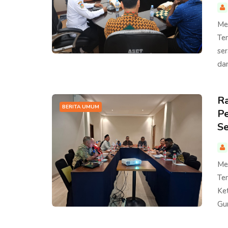
Me
Te
se
da
Ra
BERITA UMUM
Pe
Se
Me
Te
Ke
Gur