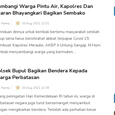
mbangi Warga Pintu Air, Kapolres Dan
jaran Bhayangkari Bagikan Sembako
Fanny
10 Aug 2021 13:01
rinduan dirinya untuk kembali bertemu masyarakat setelah
up lama harus beristirahat akibat terpapar Covid 19,
mbuat Kapolres Merauke, AKBP Ir.Untung Sangaji, M.Hum
mbali menyambangi warga yang bermukim…
lsek Bupul Bagikan Bendera Kepada
arga Perbatasan
Fanny
10 Aug 2021 12:38
ang peringatan Hari Kemerdekaan RI tahun ini, warga di
rbatasan negara juga turut bersemangat menyambut
ngan mengibarkan bendera. Terlebih ada perhatian besar