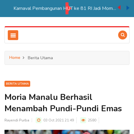
Karnaval Pembangunan HUT ke 81 RI Jadi Momentum Perkuat Persatuan di Merauke
Home
Berita Utama
BERITA UTAMA
Moria Manalu Berhasil
Menambah Pundi-Pundi Emas
Rayendi Purba
03 Oct 2021 21:49
2580