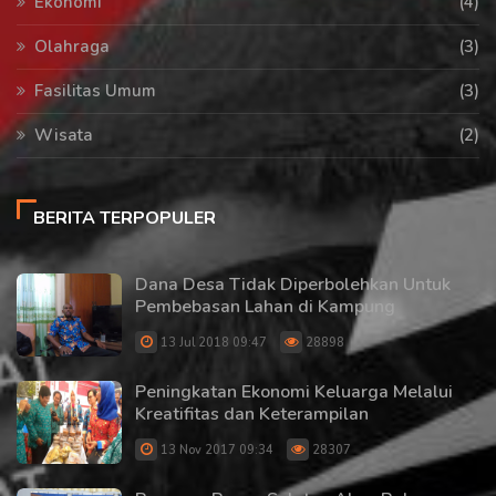
Ekonomi
(4)
Olahraga
(3)
Fasilitas Umum
(3)
Wisata
(2)
BERITA TERPOPULER
Dana Desa Tidak Diperbolehkan Untuk
Pembebasan Lahan di Kampung
13 Jul 2018 09:47
28898
Peningkatan Ekonomi Keluarga Melalui
Kreatifitas dan Keterampilan
13 Nov 2017 09:34
28307