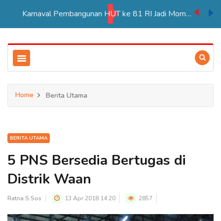
Karnaval Pembangunan HUT ke 81 RI Jadi Momentum Perkuat Persatuan di Merauke
Home
Berita Utama
BERITA UTAMA
5 PNS Bersedia Bertugas di
Distrik Waan
Ratna S.Sos
13 Apr 2018 14:20
2857