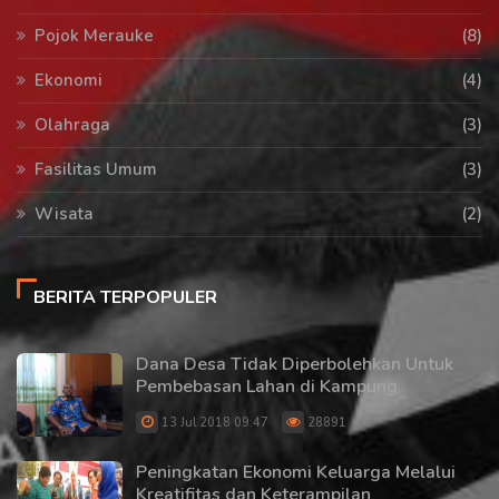
Pojok Merauke
(8)
Ekonomi
(4)
Olahraga
(3)
Fasilitas Umum
(3)
Wisata
(2)
BERITA TERPOPULER
Dana Desa Tidak Diperbolehkan Untuk
Pembebasan Lahan di Kampung
13 Jul 2018 09:47
28891
Peningkatan Ekonomi Keluarga Melalui
Kreatifitas dan Keterampilan