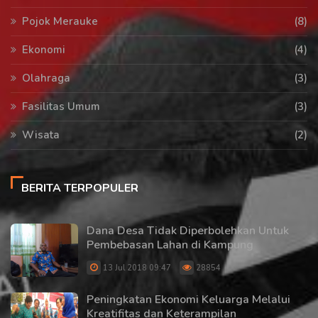
Pojok Merauke
(8)
Ekonomi
(4)
Olahraga
(3)
Fasilitas Umum
(3)
Wisata
(2)
BERITA TERPOPULER
Dana Desa Tidak Diperbolehkan Untuk
Pembebasan Lahan di Kampung
13 Jul 2018 09:47
28854
Peningkatan Ekonomi Keluarga Melalui
Kreatifitas dan Keterampilan