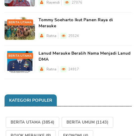
Rayendi
27076
Tommy Soeharto Ikut Panen Raya di
BERITA UTAMA
Merauke
Ratna
25524
Lanud Merauke Beralih Nama Menjadi Lanud
BERITA UTAMA
DMA
Ratna
24917
KATEGORI POPULER
BERITA UTAMA
(3854)
BERITA UMUM
(1143)
POJOK MERAUKE
(8)
EKONOMI
(4)