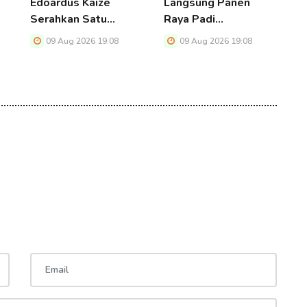
Edoardus Kaize
Langsung Panen
E
Serahkan Satu…
Raya Padi…
M
09 Aug 2026 19:08
09 Aug 2026 19:08