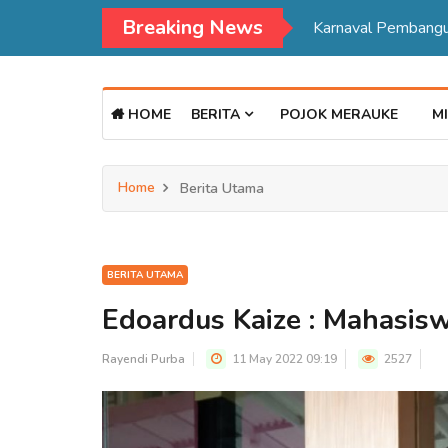
Breaking News
HOME
BERITA
POJOK MERAUKE
MI
Home
Berita Utama
BERITA UTAMA
Edoardus Kaize : Mahasi
Rayendi Purba
11 May 2022 09:19
2527