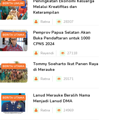
Peningkatan Ekonomi Keluarga
BERITA UMUM
Melalui Kreatifitas dan
Keterampilan
Ratna
28307
Pemprov Papua Selatan Akan
BERITA UTAMA
Buka Pendaftaran untuk 1000
CPNS 2024
Rayendi
27118
Tommy Soeharto Ikut Panen Raya
BERITA UTAMA
di Merauke
Ratna
25571
Lanud Merauke Beralih Nama
BERITA UTAMA
Menjadi Lanud DMA
Ratna
24969