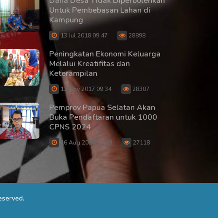
Dana Desa Tidak Diperbolehkan
Untuk Pembebasan Lahan di
Kampung
13 Jul 2018 09:47
28898
Peningkatan Ekonomi Keluarga
Melalui Kreatifitas dan
Keterampilan
13 Nov 2017 09:34
28307
Pemprov Papua Selatan Akan
Buka Pendaftaran untuk 1000
CPNS 2024
16 Aug 2024 20:09
27118
eserved.