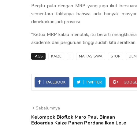
Begitu pula dengan MRP yang juga ikut bersua
sementara faktanya bahwa ada banyak masyar
dimekarkan jadi provinsi.
"Ketua MRP kalau menolak, itu berarti mengkhiana
akademik dari perguruan tinggi sudah kita serahkan
TAGS:
KAIZE
:
MAHASISWA
STOP
DEM
FACEBOOK
TWITTER
GOOGL
Sebelumnya
Kelompok Bioflok Maro Paul Binaan
Edoardus Kaize Panen Perdana Ikan Lele