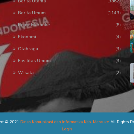
Berita Utama
(3862)
Berita Umum
(1143)
Pojok Merauke
(8)
Ekonomi
(4)
Olahraga
(3)
Fasilitas Umum
(3)
Wisata
(2)
ght © 2021
Dinas Komunikasi dan Informatika Kab. Merauke
All Rights R
Login