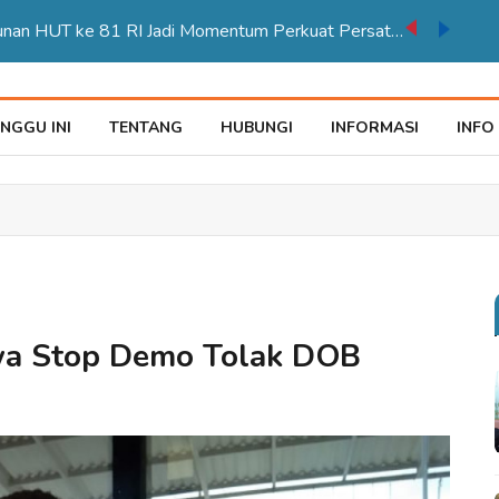
Karnaval Pembangunan HUT ke 81 RI Jadi Momentum Perkuat Persatuan di Merauke
NGGU INI
TENTANG
HUBUNGI
INFORMASI
INFO
swa Stop Demo Tolak DOB