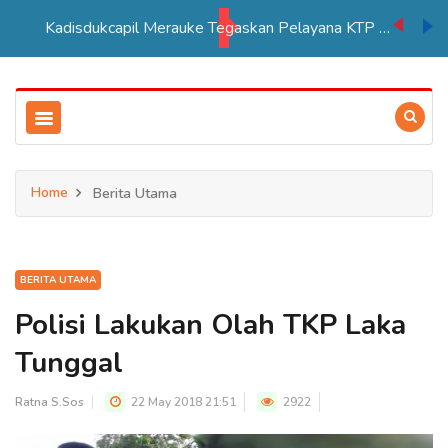
Kadisdukcapil Merauke Tegaskan Pelayana KTP Sesuai SOP
Home
Berita Utama
BERITA UTAMA
Polisi Lakukan Olah TKP Laka
Tunggal
Ratna S.Sos
22 May 2018 21:51
2922