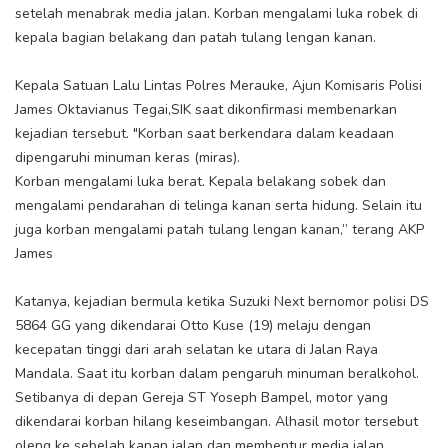
setelah menabrak media jalan. Korban mengalami luka robek di
kepala bagian belakang dan patah tulang lengan kanan.
Kepala Satuan Lalu Lintas Polres Merauke, Ajun Komisaris Polisi
James Oktavianus Tegai,SIK saat dikonfirmasi membenarkan
kejadian tersebut. "Korban saat berkendara dalam keadaan
dipengaruhi minuman keras (miras).
Korban mengalami luka berat. Kepala belakang sobek dan
mengalami pendarahan di telinga kanan serta hidung. Selain itu
juga korban mengalami patah tulang lengan kanan,” terang AKP
James
Katanya, kejadian bermula ketika Suzuki Next bernomor polisi DS
5864 GG yang dikendarai Otto Kuse (19) melaju dengan
kecepatan tinggi dari arah selatan ke utara di Jalan Raya
Mandala. Saat itu korban dalam pengaruh minuman beralkohol.
Setibanya di depan Gereja ST Yoseph Bampel, motor yang
dikendarai korban hilang keseimbangan. Alhasil motor tersebut
oleng ke sebelah kanan jalan dan membentur media jalan.