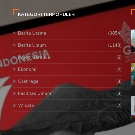
KATEGORI TERPOPULER
Berita Utama
(3854)
Berita Umum
(1143)
Pojok Merauke
(8)
Ekonomi
(4)
Olahraga
(3)
Fasilitas Umum
(3)
Wisata
(2)