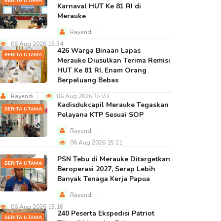
BERITA UTAMA
Karnaval HUT Ke 81 RI di
Merauke
Rayendi
06 Aug 2026 15:34
426 Warga Binaan Lapas
BERITA UTAMA
Merauke Diusulkan Terima Remisi
HUT Ke 81 RI, Enam Orang
Berpeluang Bebas
Rayendi
06 Aug 2026 15:23
Kadisdukcapil Merauke Tegaskan
BERITA UTAMA
Pelayana KTP Sesuai SOP
Rayendi
06 Aug 2026 15:21
PSN Tebu di Merauke Ditargetkan
BERITA UTAMA
Beroperasi 2027, Serap Lebih
Banyak Tenaga Kerja Papua
Rayendi
06 Aug 2026 15:16
240 Peserta Ekspedisi Patriot
BERITA UTAMA