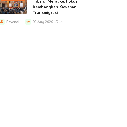
Tiba di Merauke, Fokus
Kembangkan Kawasan
Transmigrasi
Rayendi
05 Aug 2026 15:14
BERITA UTAMA
BERITA UTAMA
BERITA U