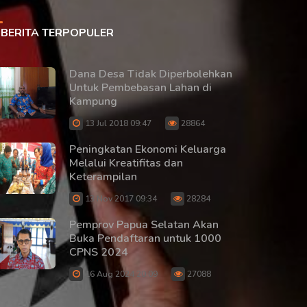
BERITA TERPOPULER
Dana Desa Tidak Diperbolehkan
Untuk Pembebasan Lahan di
Kampung
13 Jul 2018 09:47
28864
Peningkatan Ekonomi Keluarga
Melalui Kreatifitas dan
Keterampilan
13 Nov 2017 09:34
28284
Pemprov Papua Selatan Akan
Buka Pendaftaran untuk 1000
CPNS 2024
16 Aug 2024 20:09
27088