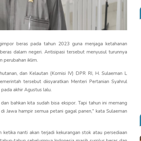
ngimpor beras pada tahun 2023 guna menjaga ketahanan
beras dalam negeri. Antisipasi tersebut menyusul turunnya
n perubahan iklim.
hutanan, dan Kelautan (Komisi IV) DPR RI, H. Sulaeman L
erintah tersebut diisyaratkan Menteri Pertanian Syahrul
pada akhir Agustus lalu.
an bahkan kita sudah bisa ekspor. Tapi tahun ini memang
a di Jawa hampir semua petani gagal panen," kata Sulaeman
n ketika nanti akan terjadi kekurangan stok atau persediaan
ahun-tahun sebelumnya Indonesia masih surplus beras dan