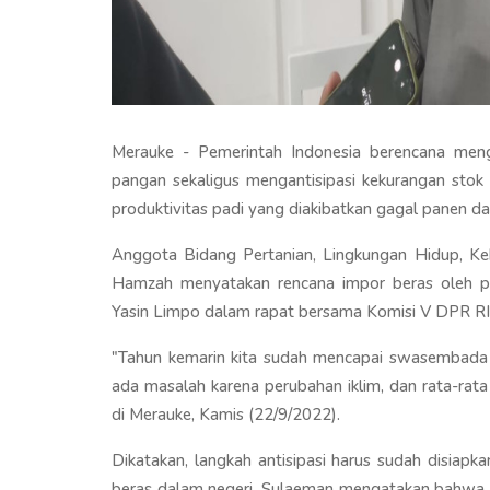
Merauke - Pemerintah Indonesia berencana me
pangan sekaligus mengantisipasi kekurangan stok 
produktivitas padi yang diakibatkan gagal panen da
Anggota Bidang Pertanian, Lingkungan Hidup, Ke
Hamzah menyatakan rencana impor beras oleh pem
Yasin Limpo dalam rapat bersama Komisi V DPR RI 
"Tahun kemarin kita sudah mencapai swasembada d
ada masalah karena perubahan iklim, dan rata-rat
di Merauke, Kamis (22/9/2022).
Dikatakan, langkah antisipasi harus sudah disiapka
beras dalam negeri. Sulaeman mengatakan bahwa t