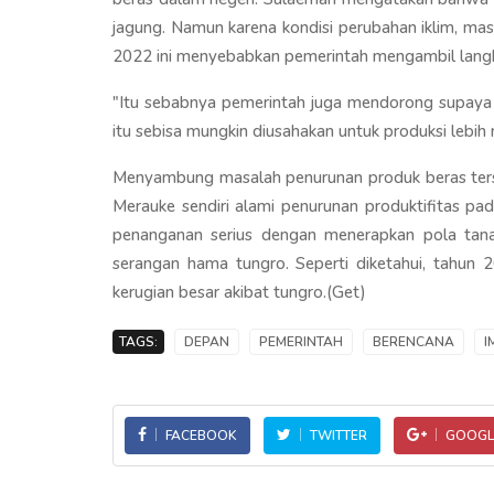
jagung. Namun karena kondisi perubahan iklim, ma
2022 ini menyebabkan pemerintah mengambil langk
"Itu sebabnya pemerintah juga mendorong supaya 
itu sebisa mungkin diusahakan untuk produksi lebih 
Menyambung masalah penurunan produk beras terseb
Merauke sendiri alami penurunan produktifitas pad
penanganan serius dengan menerapkan pola tan
serangan hama tungro. Seperti diketahui, tahun 
kerugian besar akibat tungro.(Get)
TAGS:
DEPAN
PEMERINTAH
BERENCANA
I
FACEBOOK
TWITTER
GOOGL