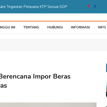
auke Tegaskan Pelayana KTP Sesuai SOP
NGGU INI
TENTANG
HUBUNGI
INFORMASI
INFO
Berencana Impor Beras
ras