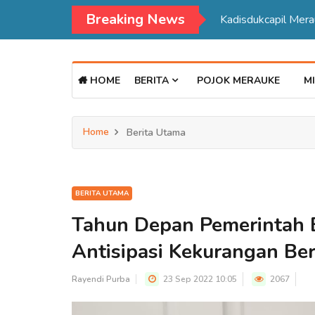
Breaking News
Kadisdukcapil Mer
HOME
BERITA
POJOK MERAUKE
MI
Home
Berita Utama
BERITA UTAMA
Tahun Depan Pemerintah 
Antisipasi Kekurangan Be
Rayendi Purba
23 Sep 2022 10:05
2067