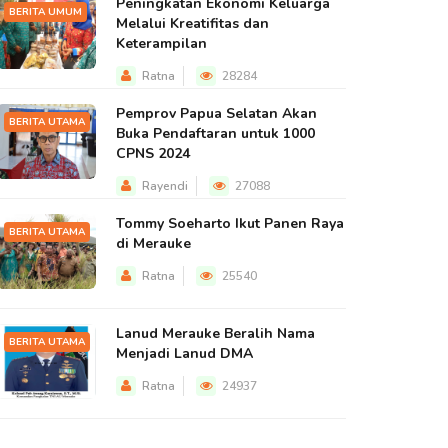
Peningkatan Ekonomi Keluarga
BERITA UMUM
Melalui Kreatifitas dan
Keterampilan
Ratna
28284
Pemprov Papua Selatan Akan
BERITA UTAMA
Buka Pendaftaran untuk 1000
CPNS 2024
Rayendi
27088
Tommy Soeharto Ikut Panen Raya
BERITA UTAMA
di Merauke
Ratna
25540
Lanud Merauke Beralih Nama
BERITA UTAMA
Menjadi Lanud DMA
Ratna
24937