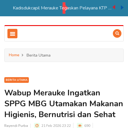
Kadisdukcapil Merauke Tegaskan Pelayana KTP Sesuai SOP
Home
Berita Utama
BERITA UTAMA
Wabup Merauke Ingatkan
SPPG MBG Utamakan Makanan
Higienis, Bernutrisi dan Sehat
Rayendi Purba
21 Feb 2026 23:22
690