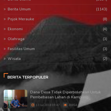
Berita Umum
(1143)
Pojok Merauke
(8)
Ekonomi
(4)
Olahraga
(3)
Fasilitas Umum
(3)
Wisata
(2)
BERITA TERPOPULER
Dana Desa Tidak Diperbolehkan Untuk
Pembebasan Lahan di Kampung
13 Jul 2018 09:47
28854