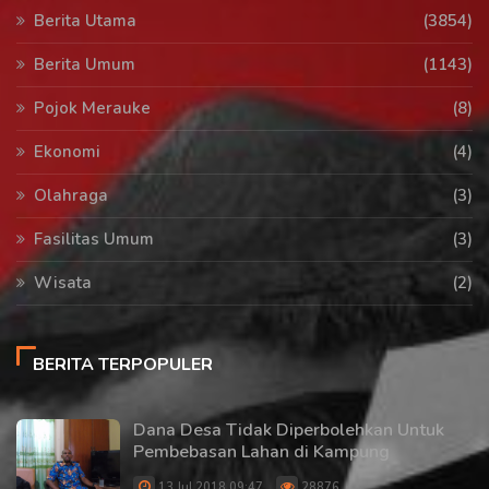
Berita Utama
(3854)
Berita Umum
(1143)
Pojok Merauke
(8)
Ekonomi
(4)
Olahraga
(3)
Fasilitas Umum
(3)
Wisata
(2)
BERITA TERPOPULER
Dana Desa Tidak Diperbolehkan Untuk
Pembebasan Lahan di Kampung
13 Jul 2018 09:47
28876