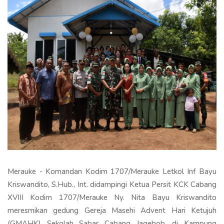
Merauke - Komandan Kodim 1707/Merauke Letkol Inf Bayu
Kriswandito, S.Hub., Int. didampingi Ketua Persit KCK Cabang
XVIII Kodim 1707/Merauke Ny. Nita Bayu Kriswandito
meresmikan gedung Gereja Masehi Advent Hari Ketujuh
(GMAHK) Sekolah Sabar Cabang Jagebob, di Kampung