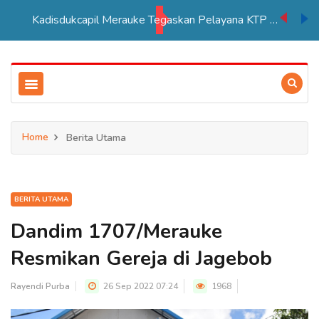
Kadisdukcapil Merauke Tegaskan Pelayana KTP Sesuai SOP
Home
Berita Utama
BERITA UTAMA
Dandim 1707/Merauke
Resmikan Gereja di Jagebob
Rayendi Purba
26 Sep 2022 07:24
1968