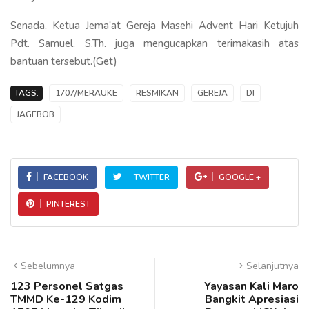
Senada, Ketua Jema'at Gereja Masehi Advent Hari Ketujuh
Pdt. Samuel, S.Th. juga mengucapkan terimakasih atas
bantuan tersebut.(Get)
TAGS:
1707/MERAUKE
RESMIKAN
GEREJA
DI
JAGEBOB
FACEBOOK
TWITTER
GOOGLE +
PINTEREST
Sebelumnya
Selanjutnya
123 Personel Satgas
Yayasan Kali Maro
TMMD Ke-129 Kodim
Bangkit Apresiasi