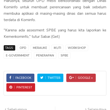
Harusnya, seluruh OPD mesti berkoordinasi dengan Dinas
Kominfo untuk membuat perencanaan yang baik sebelum
membuka aplikasi di masing-masing dinas dan semua harus
terdata di Kominfo.
"Karena ada assesment SPBE yang harus kita laporkan ke
Kemenkominfo," tutur Sabar.(Get)
TAGS:
OPD
MERAUKE
IKUTI
WORKSHOP
E-GOVERNMENT
PENERAPAN
SPBE
FACEBOOK
TWITTER
GOOGLE +
PINTEREST
Sebelumnya
Selanjutnya